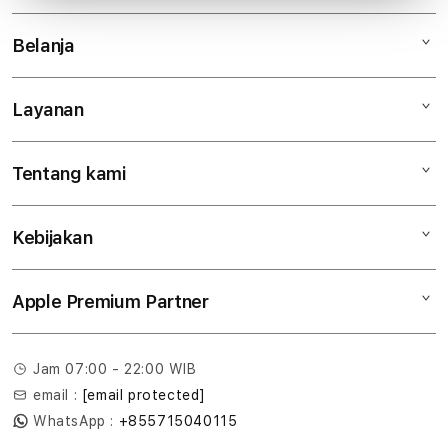
Belanja
Layanan
Mac
iPad
Tentang kami
Digimap Open Studio
iPhone
Metode pembayaran
Watch
Kebijakan
Hubungi kami
Tukar tambah
Musik
Lokasi gerai
Kebijakan garansi
Aksesoris
Apple Premium Partner
Syarat & Ketentuan
Tentang Digimap
Lokasi servis center
Pengiriman
Tentang MAP
Pembatalan transaksi
Jam 07:00 - 22:00 WIB
Privasi
email :
[email protected]
Edukasi & Perusahaan
WhatsApp :
+855715040115