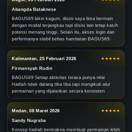
a
Abangda Bataknese
BAGUS69 bikin kagum, disini saya bisa bermain
D
dengan modal terjangkau tapi disisi lain tetap kasih
a
potensi menang tinggi. Selain itu, akses login dan
performanya stabil bebas hambatan
BAGUS69
.
n
T
Kalimantan, 25 Februari 2026
★★★★★
e
Firmansyah Rudin
r
BAGUS69
Setiap aktivitas terasa punya nilai
Hadiah tidak datang tiba tiba tapi mengikuti alur
a
permainan yang dijalankan secara konsisten
r
Medan, 08 Maret 2026
a
★★★★★
Sandy Nugraha
h
Konsep hadiah bermakna membuat permainan lebih