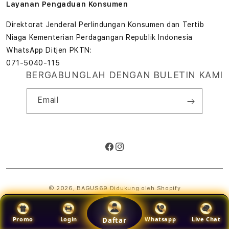
Layanan Pengaduan Konsumen
Direktorat Jenderal Perlindungan Konsumen dan Tertib
Niaga Kementerian Perdagangan Republik Indonesia
WhatsApp Ditjen PKTN:
071-5040-115
BERGABUNGLAH DENGAN BULETIN KAMI
Email
Facebook
Instagram
Metode
pembayaran
© 2026,
BAGUS69
Didukung oleh Shopify
Promo
Login
Whatsapp
Live Chat
Daftar